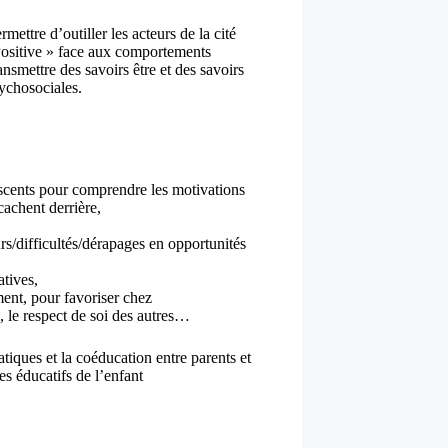
ettre d’outiller les acteurs de la cité
 Positive » face aux comportements
ansmettre des savoirs être et des savoirs
ychosociales.
scents pour comprendre les motivations
cachent derrière,
urs/difficultés/dérapages en opportunités
atives,
ent, pour favoriser chez
, le respect de soi des autres…
atiques et la coéducation entre parents et
es éducatifs de l’enfant