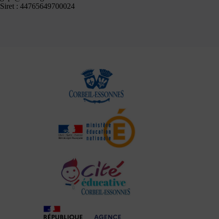
Siret : 44765649700024