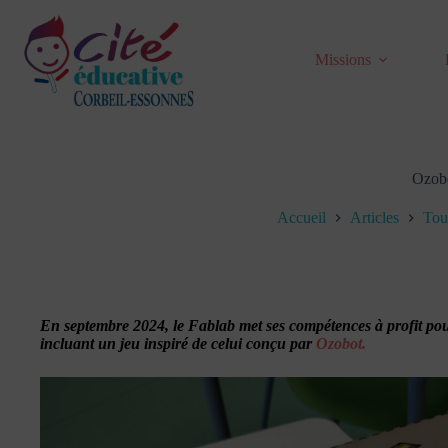
Passer
au
contenu
Missions
Ozobo
Accueil
Articles
Tous
En septembre 2024, le Fablab met ses compétences à profit pou
incluant un jeu inspiré de celui conçu par
Ozobot.