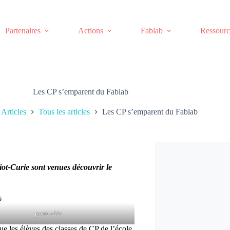
Partenaires
Actions
Fablab
Ressourc
Les CP s’emparent du Fablab
Articles
Tous les articles
Les CP s’emparent du Fablab
liot-Curie sont venues découvrir le
porte-clés
e les élèves des classes de CP de l’école