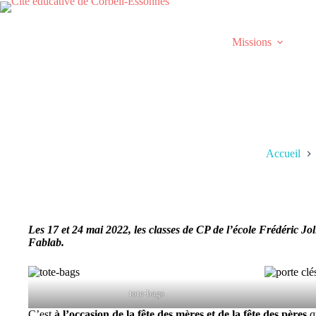
Passer
au
contenu
Missions
Accueil
Les 17 et 24 mai 2022, les classes de CP de l’école Frédéric Jo
Fablab.
tote-bags
C’est
à l’occasion de la fête des mères et de la fête des pères
qu