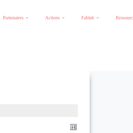
Partenaires
Actions
Fablab
Ressourc
N
N
L
a
a