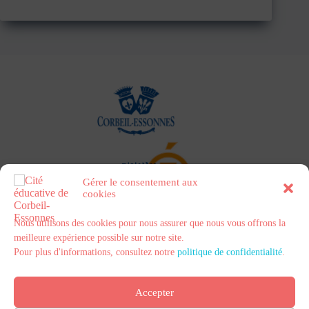
s
Gérer le consentement aux
cookies
Nous utilisons des cookies pour nous assurer que nous vous offrons la
meilleure expérience possible sur notre site.
Pour plus d'informations, consultez notre
politique de confidentialité
.
Politique de confidentialité
Contact
Mentions légales
Accepter